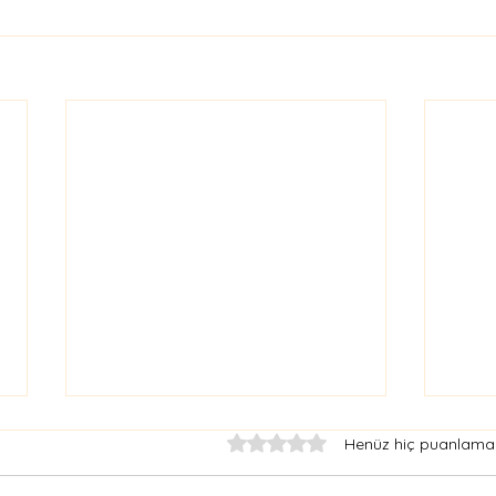
5 üzerinden 0 yıldız
Henüz hiç puanlama