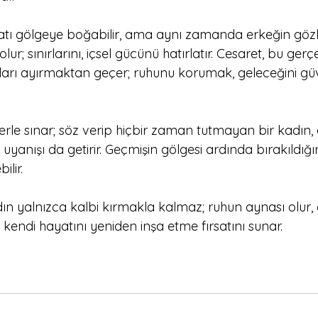
yatı gölgeye boğabilir, ama aynı zamanda erkeğin gözle
ur; sınırlarını, içsel gücünü hatırlatır. Cesaret, bu gerçe
ları ayırmaktan geçer; ruhunu korumak, geleceğini g
erle sınar; söz verip hiçbir zaman tutmayan bir kadın, a
anışı da getirir. Geçmişin gölgesi ardında bırakıldığı
ilir. 
dın yalnızca kalbi kırmakla kalmaz; ruhun aynası olur,
e kendi hayatını yeniden inşa etme fırsatını sunar.