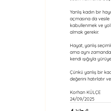
Yanlış kadın bir ha
açmasına da vesile ol
kabullenmek ve yol
almak gerekir.
Hayat, yanlış seçiml
ama aynı zamanda uy
kendi ışığıyla yürüyeb
Çünkü yanlış bir ka
değerini hatırlatır v
Korhan KÜLÇE
24/09/2025