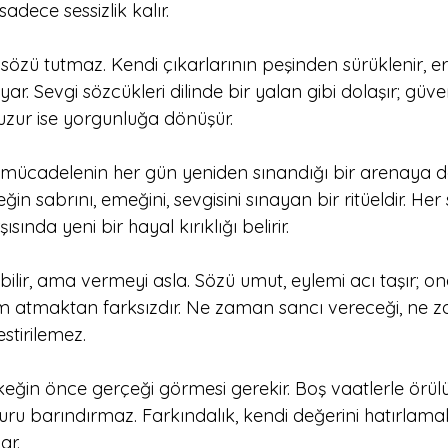
adece sessizlik kalır.
i sözü tutmaz. Kendi çıkarlarının peşinden sürüklenir, e
ayar. Sevgi sözcükleri dilinde bir yalan gibi dolaşır; güve
 huzur ise yorgunluğa dönüşür. 
il, mücadelenin her gün yeniden sınandığı bir arenaya 
n sabrını, emeğini, sevgisini sınayan bir ritüeldir. Her
sında yeni bir hayal kırıklığı belirir.
bilir, ama vermeyi asla. Sözü umut, eylemi acı taşır; 
 atmaktan farksızdır. Ne zaman sancı vereceği, ne z
stirilemez.
erkeğin önce gerçeği görmesi gerekir. Boş vaatlerle örülü
uru barındırmaz. Farkındalık, kendi değerini hatırlama
ar. 