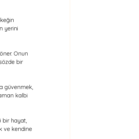
rkeğin 
n yerini 
döner. Onun 
 sözde bir 
ona güvenmek, 
aman kalbi 
 bir hayat, 
k ve kendine 