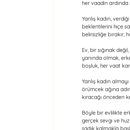
her vaadin ardında s
Yanlış kadın, verdiğ
beklentilerini hiçe s
belirsizliğe bırakır,
Ev, bir sığınak değ
yanında olmak, erkeği
boşluk, her vaat karşı
Yanlış kadın almayı 
örümcek ağına adım
kıracağı önceden ke
Böyle bir evlilikte 
gerçek sevgi ve huz
sadık kalmakla başl