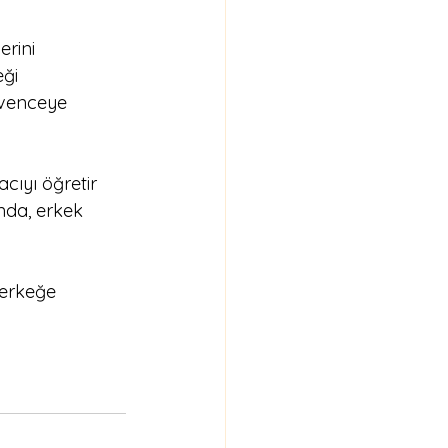
rini 
ği 
üvenceye 
cıyı öğretir 
nda, erkek 
 erkeğe 