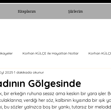
Kitaplarım
Şiirlerim
ikayeler
Korhan KÜLÇE ile Hayattan Notlar
Korhan KÜLÇE 
Eyl 2025
1 dakikada okunur
adının Gölgesinde
, bir erkeğin ruhuna sessiz ama keskin bir yara işler. Ba
ulaklarına; verdiği her söz, kalbinin kıyısında bir ışık 
i, bu sözler yalnızca boş bir yankı, tutarsız bir melodide