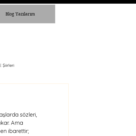
Blog Yazılarım
Şiirleri
şlarda sözleri, 
yakar. Ama 
n ibarettir; 