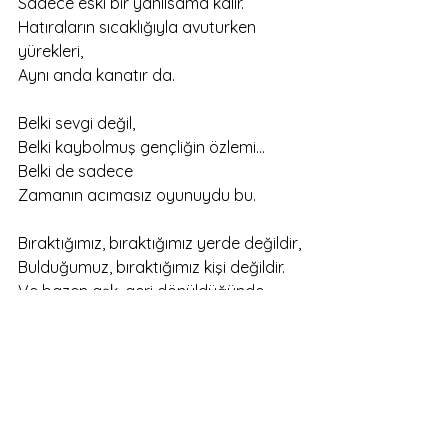
‎Sadece eski bir yanılsama kalır.
‎Hatıraların sıcaklığıyla avuturken 
yürekleri,
‎Aynı anda kanatır da.
‎Belki sevgi değil,
‎Belki kaybolmuş gençliğin özlemi…
‎Belki de sadece
‎Zamanın acımasız oyunuydu bu.
‎Bıraktığımız, bıraktığımız yerde değildir,
‎Bulduğumuz, bıraktığımız kişi değildir.
‎Ve bazen aşk, geri dönüldüğünde
‎Yalnızca bir yanılsamadan ibarettir.
‎Biz sandık ki yeniden bulacağız,
‎Ama gördük ki ellerimizde kalan
‎Sadece geçmişin gölgeleri…
‎Ve yitip giden bir zamanın sessiz ağıtı.