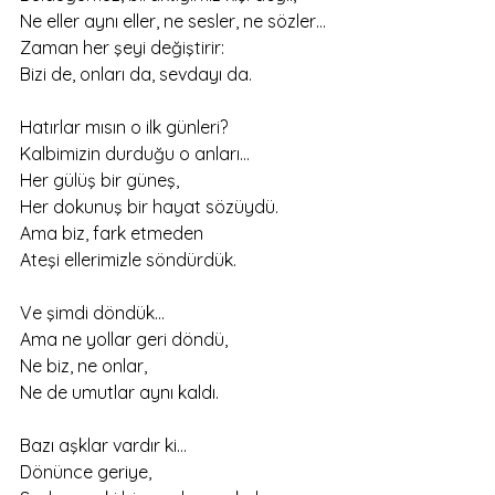
‎Ne eller aynı eller, ne sesler, ne sözler…
‎Zaman her şeyi değiştirir:
‎Bizi de, onları da, sevdayı da.
‎Hatırlar mısın o ilk günleri?
‎Kalbimizin durduğu o anları…
‎Her gülüş bir güneş,
‎Her dokunuş bir hayat sözüydü.
‎Ama biz, fark etmeden
‎Ateşi ellerimizle söndürdük.
‎Ve şimdi döndük…
‎Ama ne yollar geri döndü,
‎Ne biz, ne onlar,
‎Ne de umutlar aynı kaldı.
‎Bazı aşklar vardır ki…
‎Dönünce geriye,