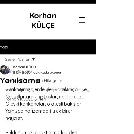
Korhan
KÜLÇE
Yazı
Genel Yazılar
Korhan KÜLÇE
Genel Yazılar
2 Eki 2025
1 dakikada okunur
Yanılsama
Korhan KÜLÇE 'den Hikayeler
‎Bıraktığımız yerde değil artık hiçbir şey,
Korhan KÜLÇE ile Hayattan Notlar
‎Ne yollar aynı, ne taşlar, ne gökyüzü.
Korhan KÜLÇE Şiirleri
‎O eski kahkahalar, o ateşli bakışlar
‎Yalnızca hafızamda titrek birer 
hayalet.
‎Bulduğumuz, bıraktığımız kişi değil,