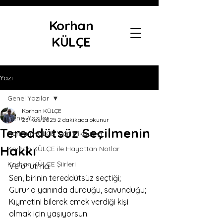
Korhan
KÜLÇE
Yazı
Genel Yazılar
Korhan KÜLÇE
Genel Yazılar
23 Kas 2025
2 dakikada okunur
Tereddütsüz Seçilmenin
Korhan KÜLÇE 'den Hikayeler
Hakkı
Korhan KÜLÇE ile Hayattan Notlar
Korhan KÜLÇE Şiirleri
Ve unutma:
Sen, birinin tereddütsüz seçtiği;
Gururla yanında durduğu, savunduğu;
Kıymetini bilerek emek verdiği kişi 
olmak için yaşıyorsun.