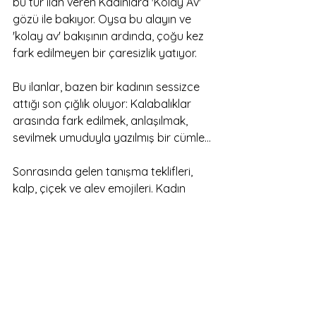
bu tür ilan veren Kadınlara 'Kolay Av' 
gözü ile bakıyor. Oysa bu alayın ve 
'kolay av' bakışının ardında, çoğu kez 
fark edilmeyen bir çaresizlik yatıyor. 
Bu ilanlar, bazen bir kadının sessizce 
attığı son çığlık oluyor: Kalabalıklar 
arasında fark edilmek, anlaşılmak, 
sevilmek umuduyla yazılmış bir cümle…
Sonrasında gelen tanışma teklifleri, 
kalp, çiçek ve alev emojileri. Kadın 
hayatına sevgili almak istediğini 
yazarak kendisini açık ve kolay bir av 
olarak sunmuş. Erkeklerin bu kolay avı 
avlamak istemeleri bence çok normal 
ve zaten Kadının isteği de bu. Teklifler 
gelmesi ve gelen teklifleri 
değerlendirmek.