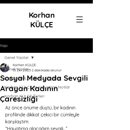
Korhan
KÜLÇE
Yazı
Genel Yazılar
Korhan KÜLÇE
Genel Yazılar
13 Eki 2025
2 dakikada okunur
Sosyal Medyada Sevgili
Korhan KÜLÇE 'den Hikayeler
Arayan Kadının
Korhan KÜLÇE ile Hayattan Notlar
Korhan KÜLÇE Şiirleri
Çaresizliği
Az önce önüme düştü, bir kadının 
profilinde dikkat çekici bir cümleyle 
karşılaştım:
“Hayatıma alacağım sevgili…”