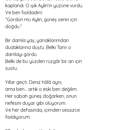
kaplandı. O ışık Aylin’in yüzüne vurdu.
Ve ben fısıldadım:
“Gördün mü Aylin, güneş senin için 
doğdu.”
Bir damla yaş, yanaklarımdan 
dudaklarına düştü. Belki Tanrı o 
damlayı gördü.
Belki de bu yüzden rüzgâr bir an için 
sustu.
Yıllar geçti. Deniz hâlâ aynı,
ama ben… artık o eski ben değilim.
Her sabah güneş doğarken, onun 
nefesini duyar gibi oluyorum.
Ve her defasında, içimden sessizce 
fısıldıyorum: