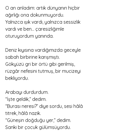
O an anladım: artık dünyanın hiçbir 
ağırlığı ona dokunmuyordu.
Yalnızca ışık vardı, yalnızca sessizlik 
vardı ve ben… çaresizliğimle 
oturuyordum yanında.
Deniz kıyısına vardığımızda geceyle 
sabah birbirine karışmıştı.
Gökyüzü gri bir örtü gibi gerilmiş, 
rüzgâr nefesini tutmuş, bir mucizeyi 
bekliyordu.
Arabayı durdurdum.
“İşte geldik,” dedim.
“Burası neresi?” diye sordu, sesi hâlâ 
titrek, hâlâ nazik.
“Güneşin doğduğu yer,” dedim.
Sanki bir çocuk gülümsüyordu.