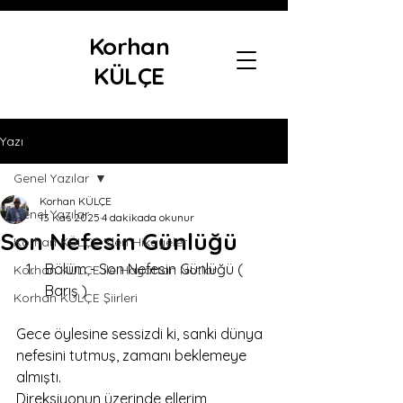
Korhan
KÜLÇE
Yazı
Genel Yazılar
Korhan KÜLÇE
Genel Yazılar
13 Kas 2025
4 dakikada okunur
Son Nefesin Günlüğü
Korhan KÜLÇE 'den Hikayeler
Bölüm - Son Nefesin Günlüğü ( 
Korhan KÜLÇE ile Hayattan Notlar
Barış )
Korhan KÜLÇE Şiirleri
Gece öylesine sessizdi ki, sanki dünya 
nefesini tutmuş, zamanı beklemeye 
almıştı.
Direksiyonun üzerinde ellerim 