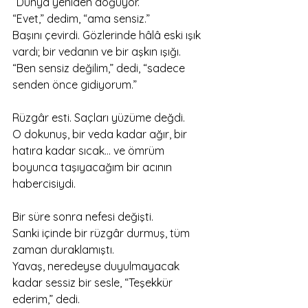
“Dünya yeniden doğuyor.”
“Evet,” dedim, “ama sensiz.”
Başını çevirdi. Gözlerinde hâlâ eski ışık 
vardı; bir vedanın ve bir aşkın ışığı.
“Ben sensiz değilim,” dedi, “sadece 
senden önce gidiyorum.”
Rüzgâr esti. Saçları yüzüme değdi.
O dokunuş, bir veda kadar ağır, bir 
hatıra kadar sıcak… ve ömrüm 
boyunca taşıyacağım bir acının 
habercisiydi.
Bir süre sonra nefesi değişti.
Sanki içinde bir rüzgâr durmuş, tüm 
zaman duraklamıştı.
Yavaş, neredeyse duyulmayacak 
kadar sessiz bir sesle, “Teşekkür 
ederim,” dedi.