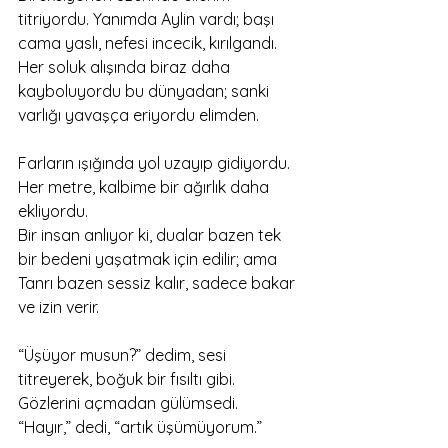
titriyordu. Yanımda Aylin vardı; başı 
cama yaslı, nefesi incecik, kırılgandı.
Her soluk alışında biraz daha 
kayboluyordu bu dünyadan; sanki 
varlığı yavaşça eriyordu elimden.
Farların ışığında yol uzayıp gidiyordu.
Her metre, kalbime bir ağırlık daha 
ekliyordu.
Bir insan anlıyor ki, dualar bazen tek 
bir bedeni yaşatmak için edilir; ama 
Tanrı bazen sessiz kalır, sadece bakar 
ve izin verir.
“Üşüyor musun?” dedim, sesi 
titreyerek, boğuk bir fısıltı gibi.
Gözlerini açmadan gülümsedi.
“Hayır,” dedi, “artık üşümüyorum.”