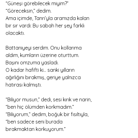
“Güneşi görebilecek miyim?”
“Göreceksin,” dedim.
Ama içimde, Tanrı’yla aramızda kalan 
bir sır vardı: Bu sabah her şey farklı 
olacaktı.
Battaniyeyi serdim. Onu kollarıma 
aldım, kumların üzerine oturttum. 
Başını omzuma yasladı.
O kadar hafifti ki… sanki yılların 
ağırlığını bırakmış, geriye yalnızca 
hatırası kalmıştı.
“Biliyor musun,” dedi, sesi kırık ve narin, 
“ben hiç ölümden korkmadım.”
“Biliyorum,” dedim, boğuk bir fısıltıyla, 
“ben sadece seni burada 
bırakmaktan korkuyorum.”