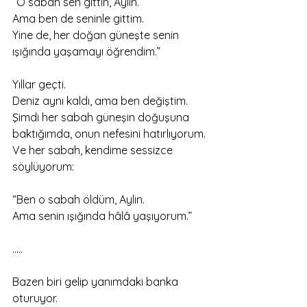
“O sabah sen gittin, Aylin.
Ama ben de seninle gittim.
Yine de, her doğan güneşte senin 
ışığında yaşamayı öğrendim.”
Yıllar geçti.
Deniz aynı kaldı, ama ben değiştim.
Şimdi her sabah güneşin doğuşuna 
baktığımda, onun nefesini hatırlıyorum.
Ve her sabah, kendime sessizce 
söylüyorum:
“Ben o sabah öldüm, Aylin.
Ama senin ışığında hâlâ yaşıyorum.”
.....
Bazen biri gelip yanımdaki banka 
oturuyor.