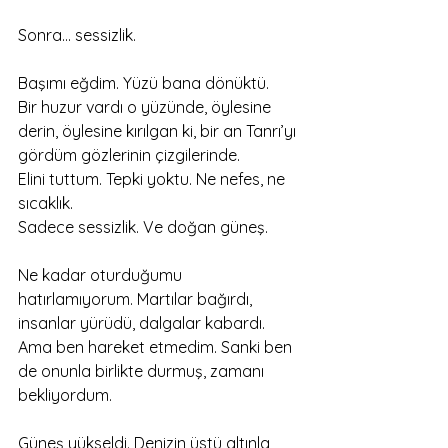
Sonra… sessizlik.
Başımı eğdim. Yüzü bana dönüktü.
Bir huzur vardı o yüzünde, öylesine 
derin, öylesine kırılgan ki, bir an Tanrı’yı 
gördüm gözlerinin çizgilerinde.
Elini tuttum. Tepki yoktu. Ne nefes, ne 
sıcaklık.
Sadece sessizlik. Ve doğan güneş.
Ne kadar oturduğumu 
hatırlamıyorum. Martılar bağırdı, 
insanlar yürüdü, dalgalar kabardı.
Ama ben hareket etmedim. Sanki ben 
de onunla birlikte durmuş, zamanı 
bekliyordum.
Güneş yükseldi. Denizin üstü altınla 