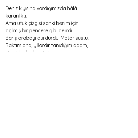
Deniz kıyısına vardığımızda hâlâ 
karanlıktı.
Ama ufuk çizgisi sanki benim için 
açılmış bir pencere gibi belirdi.
Barış arabayı durdurdu. Motor sustu.
Baktım ona; yıllardır tanıdığım adam, 
şimdi korkudan titriyor.
Ben ise korkmuyorum. Ölmekten değil, 
geride bırakacağım boşluktan 
korkuyorum.
“Barış…” dedim, sesi neredeyse rüzgâr 
kadar ince.
“Beni buraya getirdiğin için teşekkür 
ederim.”
Başını çevirdi. Gözlerinde kelimeler 
boğulmuştu, boğazında çığlıklar vardı.
Gülümsedim; o gülümseme kırık ve 