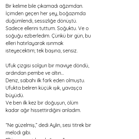
Bir kelime bile çıkamadı ağzımdan. 
İçimden geçen her şey, boğazımda 
düğümlendi, sessizliğe dönüştü.
Sadece ellerini tuttum. Soğuktu. Ve o 
soğuğu ezberledim. Çünkü bir gün, bu 
elleri hatırlayarak ısınmak 
isteyecektim; tek başına, sensiz.
Ufuk çizgisi solgun bir maviye döndü, 
ardından pembe ve altın…
Deniz, sabahı ilk fark eden olmuştu.
Ufukta beliren küçük ışık, yavaşça 
büyüdü.
Ve ben ilk kez bir doğuşun, ölüm 
kadar ağır hissettirdiğini anladım.
“Ne güzelmiş,” dedi Aylin, sesi titrek bir 
melodi gibi.