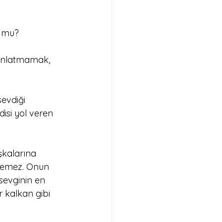
r mu?
 anlatmamak, 
evdiği 
si yol veren 
şkalarına 
temez. Onun 
sevginin en 
r kalkan gibi 