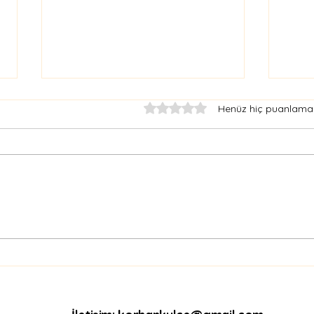
5 üzerinden 0 yıldız
Henüz hiç puanlama
Sosyal Medyanın Şarlatan
Düşü
Psikologları Bölüm 2
Yap