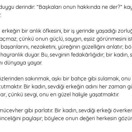
duygu derindir: “Başkaları onun hakkında ne der?” kayg
.
erkeğin bir anlık öfkesini, bir iş yerinde yaşadığı zorlu
açmaz; çünkü onun güçlü, saygın, eşsiz görünmesini ister
şarılarını, nezaketini, yüreğinin güzelliğini anlatır; bö
ayranlık duyar. Bu, sevginin fedakârlığıdır; bir kadın, s
nı dünyaya yayar.
özlerinden sakınmak, aşkı bir bahçe gibi sulamak, onu
utmaktır. Bir kadın, sevdiği erkeğin adını her zaman güz
r, çünkü sevgi, onu en güzel haliyle yaşatmaktır.
r mücevher gibi parlatır. Bir kadın, sevdiği erkeği överk
 inceliğini paylaşır; böylece onun değeri herkesin gözü