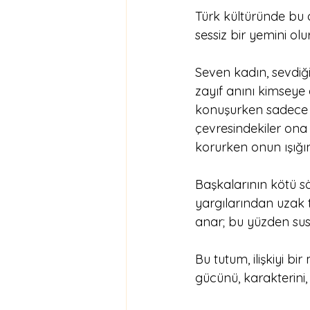
Türk kültüründe bu 
sessiz bir yemini olur
Seven kadın, sevdiği 
zayıf anını kimseye 
konuşurken sadece ba
çevresindekiler ona h
korurken onun ışığı
Başkalarının kötü s
yargılarından uzak t
anar; bu yüzden susa
Bu tutum, ilişkiyi bi
gücünü, karakterini,