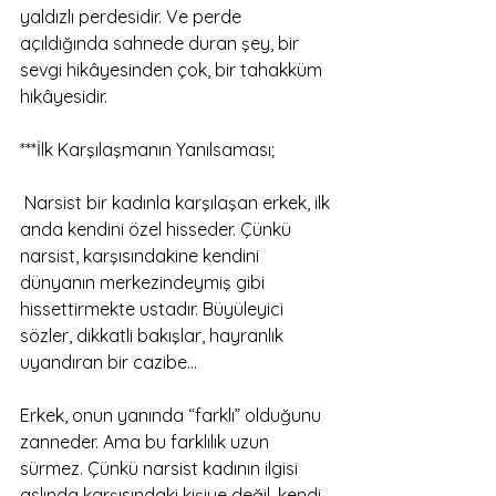
yaldızlı perdesidir. Ve perde 
açıldığında sahnede duran şey, bir 
sevgi hikâyesinden çok, bir tahakküm 
hikâyesidir.
***İlk Karşılaşmanın Yanılsaması;
 Narsist bir kadınla karşılaşan erkek, ilk 
anda kendini özel hisseder. Çünkü 
narsist, karşısındakine kendini 
dünyanın merkezindeymiş gibi 
hissettirmekte ustadır. Büyüleyici 
sözler, dikkatli bakışlar, hayranlık 
uyandıran bir cazibe… 
Erkek, onun yanında “farklı” olduğunu 
zanneder. Ama bu farklılık uzun 
sürmez. Çünkü narsist kadının ilgisi 
aslında karşısındaki kişiye değil, kendi 