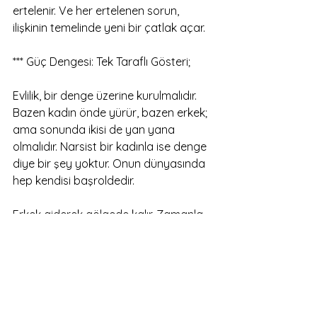
ertelenir. Ve her ertelenen sorun, 
ilişkinin temelinde yeni bir çatlak açar.
*** Güç Dengesi: Tek Taraflı Gösteri;
Evlilik, bir denge üzerine kurulmalıdır. 
Bazen kadın önde yürür, bazen erkek; 
ama sonunda ikisi de yan yana 
olmalıdır. Narsist bir kadınla ise denge 
diye bir şey yoktur. Onun dünyasında 
hep kendisi başroldedir.
Erkek giderek gölgede kalır. Zamanla 
kendi kimliğini kaybetmeye başlar. 
Artık bir birey değil, yalnızca narsistin 
hayatındaki seyircidir.
*** Uzun Vadede Tükeniş;