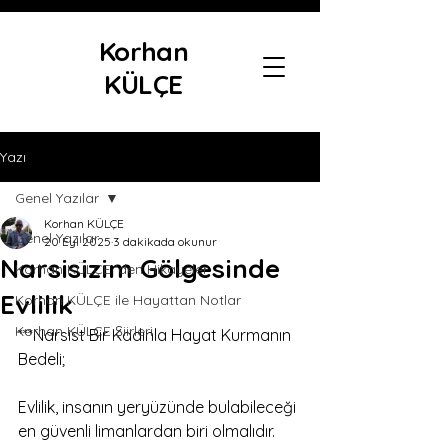
Korhan
KÜLÇE
Yazı
Genel Yazılar
Korhan KÜLÇE
Genel Yazılar
20 Eyl 2025
3 dakikada okunur
Narsisizim Gölgesinde
Korhan KÜLÇE 'den Hikayeler
Evlilik
Korhan KÜLÇE ile Hayattan Notlar
Korhan KÜLÇE Şiirleri
***Narsist Bir Kadınla Hayat Kurmanın 
Bedeli;
Evlilik, insanın yeryüzünde bulabileceği 
en güvenli limanlardan biri olmalıdır. 