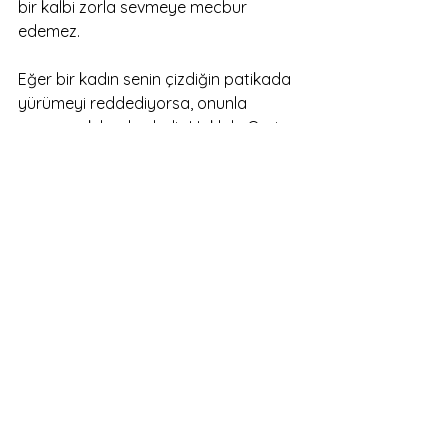
bir kalbi zorla sevmeye mecbur 
edemez.
Eğer bir kadın senin çizdiğin patikada 
yürümeyi reddediyorsa, onunla 
çarpışmak beyhudedir. Haklıdır O; zira 
kendi hakikatini, ruhunun özgür 
şarkısını yaşamak ister.
Yapman gereken, o kadını özgür 
bırakmaktır. Ardından, seninle aynı 
melodiyi çalacak, kurallarına uyum 
sağlayacak, seninle çatışmayacak bir 
başka ruha yelken açmaktır.
Boşuna çabalama, dostum. Eğer 
olacak olsaydı, çoktan olurdu. 
Olacak olsaydı, vaktiyle çiçek açardı. 