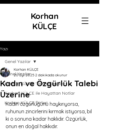
Korhan
KÜLÇE
Yazı
Genel Yazılar
Korhan KÜLÇE
Genel Yazılar
20 Eyl 2025
2 dakikada okunur
Kadın ve Özgürlük Talebi
Korhan KÜLÇE 'den Hikayeler
Üzerine
Korhan KÜLÇE ile Hayattan Notlar
Korhan KÜLÇE Şiirleri
Kadın özgürlüğünü haykırıyorsa, 
ruhunun zincirlerini kırmak istiyorsa, bil 
ki o sonuna kadar haklıdır. Özgürlük, 
onun en doğal hakkıdır.