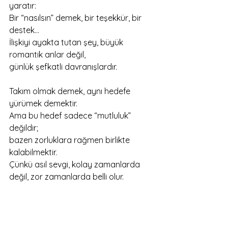
yaratır:
Bir “nasılsın” demek, bir teşekkür, bir 
destek…
İlişkiyi ayakta tutan şey, büyük 
romantik anlar değil,
günlük şefkatli davranışlardır.
Takım olmak demek, aynı hedefe 
yürümek demektir.
Ama bu hedef sadece “mutluluk” 
değildir;
bazen zorluklara rağmen birlikte 
kalabilmektir.
Çünkü asıl sevgi, kolay zamanlarda 
değil, zor zamanlarda belli olur.
5️⃣ MİRAS AŞAMASI – BİRLİKTE BİR 
HİKÂYE YAZMAK