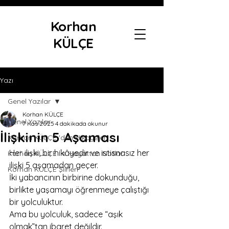
Korhan
KÜLÇE
Yazı
Genel Yazılar
Korhan KÜLÇE
Genel Yazılar
7 Kas 2025
4 dakikada okunur
İlişkinin 5 Aşaması
Korhan KÜLÇE 'den Hikayeler
Her ilişki, bir hikâyedir ve istisnasız her 
Korhan KÜLÇE ile Hayattan Notlar
ilişki 5 aşamadan geçer.
Korhan KÜLÇE Şiirleri
İki yabancının birbirine dokunduğu, 
birlikte yaşamayı öğrenmeye çalıştığı 
bir yolculuktur.
Ama bu yolculuk, sadece “aşık 
olmak”tan ibaret değildir.