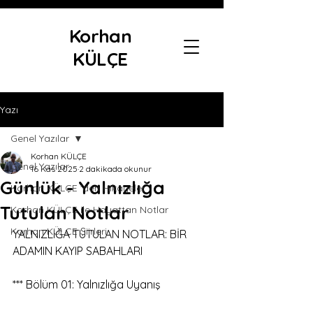
Korhan
KÜLÇE
Yazı
Genel Yazılar
Korhan KÜLÇE
Genel Yazılar
16 Kas 2025
2 dakikada okunur
Günlük - Yalnızlığa
Korhan KÜLÇE 'den Hikayeler
Tutulan Notlar
Korhan KÜLÇE ile Hayattan Notlar
Korhan KÜLÇE Şiirleri
YALNIZLIĞA TUTULAN NOTLAR: BİR 
ADAMIN KAYIP SABAHLARI
*** Bölüm 01: Yalnızlığa Uyanış