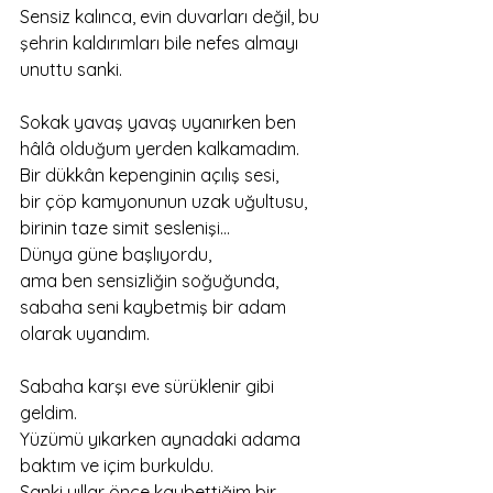
Sensiz kalınca, evin duvarları değil, bu 
şehrin kaldırımları bile nefes almayı 
unuttu sanki.
Sokak yavaş yavaş uyanırken ben 
hâlâ olduğum yerden kalkamadım.
Bir dükkân kepenginin açılış sesi,
bir çöp kamyonunun uzak uğultusu,
birinin taze simit seslenişi…
Dünya güne başlıyordu,
ama ben sensizliğin soğuğunda,
sabaha seni kaybetmiş bir adam 
olarak uyandım.
Sabaha karşı eve sürüklenir gibi 
geldim.
Yüzümü yıkarken aynadaki adama 
baktım ve içim burkuldu.
Sanki yıllar önce kaybettiğim bir 