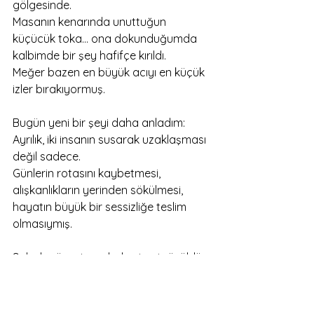
gölgesinde.
Masanın kenarında unuttuğun 
küçücük toka… ona dokunduğumda
kalbimde bir şey hafifçe kırıldı.
Meğer bazen en büyük acıyı en küçük 
izler bırakıyormuş.
Bugün yeni bir şeyi daha anladım:
Ayrılık, iki insanın susarak uzaklaşması 
değil sadece.
Günlerin rotasını kaybetmesi,
alışkanlıkların yerinden sökülmesi,
hayatın büyük bir sessizliğe teslim 
olmasıymış.
Sabah güneşi perdeden içeri süzüldü.
Sen “Bu ışık ne güzel” derdin.
Ben o anı düşününce gözlerimi 
kaçırdım.