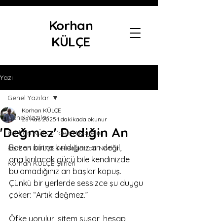
Korhan
KÜLÇE
Yazı
Genel Yazılar
Korhan KÜLÇE
Genel Yazılar
28 Kas 2025
1 dakikada okunur
'Değmez' Dediğin An
Korhan KÜLÇE 'den Hikayeler
Bazen birine kırıldığınız an değil,
Korhan KÜLÇE ile Hayattan Notlar
ona kırılacak gücü bile kendinizde 
Korhan KÜLÇE Şiirleri
bulamadığınız an başlar kopuş.
Çünkü bir yerlerde sessizce şu duygu 
çöker: “Artık değmez.”
Öfke yorulur, sitem susar, hesap 