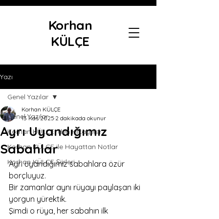
Korhan
KÜLÇE
Yazı
Genel Yazılar
Korhan KÜLÇE
Genel Yazılar
13 Kas 2025
2 dakikada okunur
Ayrı Uyandığımız
Korhan KÜLÇE 'den Hikayeler
Sabahlar
Korhan KÜLÇE ile Hayattan Notlar
Korhan KÜLÇE Şiirleri
Ayrı uyandığımız sabahlara özür 
borçluyuz.
Bir zamanlar aynı rüyayı paylaşan iki 
yorgun yürektik.
Şimdi o rüya, her sabahın ilk 