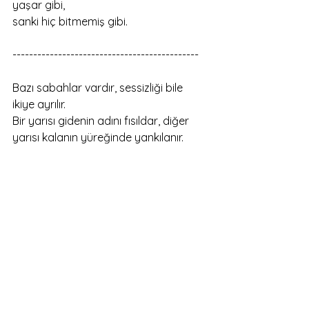
yaşar gibi,
sanki hiç bitmemiş gibi.
---------------------------------------------
Bazı sabahlar vardır, sessizliği bile 
ikiye ayrılır.
Bir yarısı gidenin adını fısıldar, diğer 
yarısı kalanın yüreğinde yankılanır.
Bu şiir, işte o iki sessizlik arasında 
yazıldı.
Ne tamamen bir veda, ne de bir 
kavuşma umudu…
Sadece yarım kalmış bir sevginin, 
eksilmiş bir sabahın itirafı.
Her dizede bir özür var, hem 
gitmeyene, hem gidenin ardında kalan 
sabahlara.