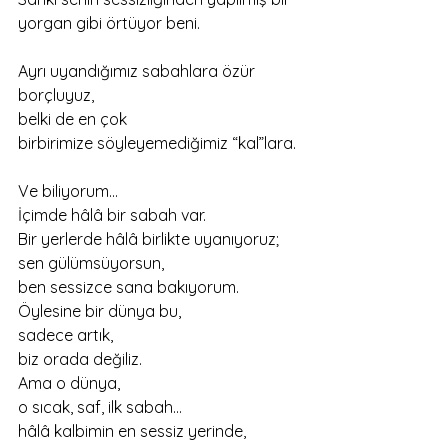
yorgan gibi örtüyor beni.
Ayrı uyandığımız sabahlara özür 
borçluyuz,
belki de en çok
birbirimize söyleyemediğimiz “kal”lara.
Ve biliyorum…
İçimde hâlâ bir sabah var.
Bir yerlerde hâlâ birlikte uyanıyoruz;
sen gülümsüyorsun,
ben sessizce sana bakıyorum.
Öylesine bir dünya bu,
sadece artık,
biz orada değiliz.
Ama o dünya,
o sıcak, saf, ilk sabah…
hâlâ kalbimin en sessiz yerinde,