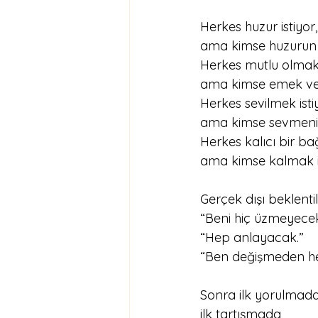
Herkes huzur istiyor,
ama kimse huzurun s
Herkes mutlu olmak i
ama kimse emek ver
Herkes sevilmek isti
ama kimse sevmenin
Herkes kalıcı bir ba
ama kimse kalmak i
Gerçek dışı beklenti
“Beni hiç üzmeyecek
“Hep anlayacak.”
“Ben değişmeden he
Sonra ilk yorulmada
ilk tartışmada,