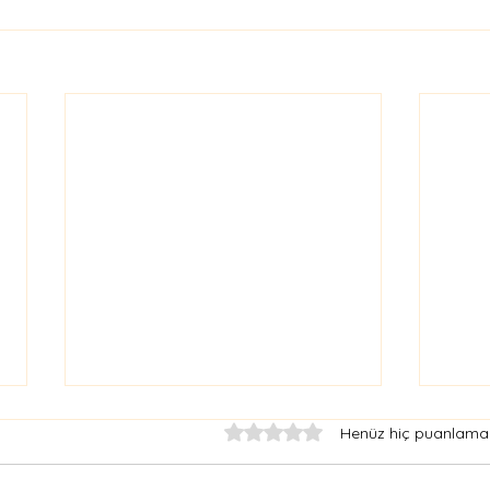
5 üzerinden 0 yıldız
Henüz hiç puanlama