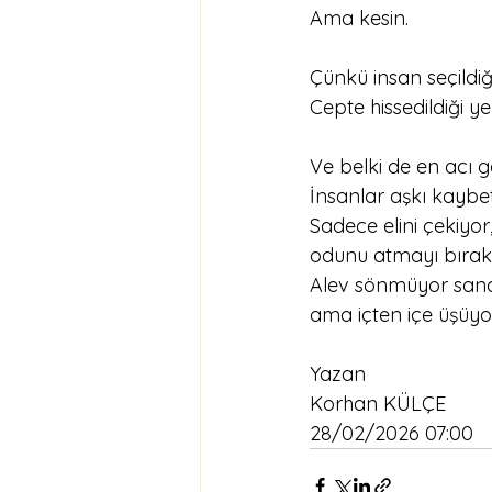
Ama kesin.
Çünkü insan seçildiği
Cepte hissedildiği ye
Ve belki de en acı g
İnsanlar aşkı kaybe
Sadece elini çekiyor
odunu atmayı bırakı
Alev sönmüyor sandı
ama içten içe üşüyor
Yazan
Korhan KÜLÇE 
28/02/2026 07:00