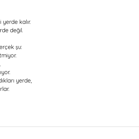
 yerde kalır.
rde değil.
erçek şu:
tmiyor.
,
yor.
kları yerde,
lar.