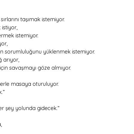
ırlarını taşımak istemiyor.
stiyor,
mek istemiyor.
yor,
 sorumluluğunu yüklenmek istemiyor.
ğ arıyor,
çin savaşmayı göze almıyor.
lerle masaya oturuluyor.
.”
r şey yolunda gidecek.”
,