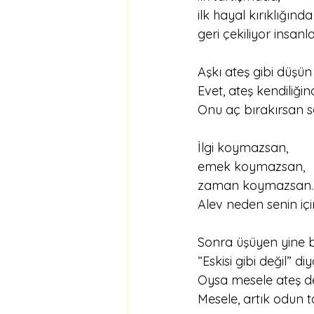
ilk hayal kırıklığında
geri çekiliyor insanla
Aşkı ateş gibi düşü
Evet, ateş kendiliğ
Onu aç bırakırsan s
İlgi koymazsan,
emek koymazsan,
zaman koymazsan
Alev neden senin iç
Sonra üşüyen yine b
“Eskisi gibi değil” di
Oysa mesele ateş de
Mesele, artık odun t