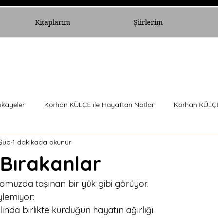
Kitaplarım
Şiirlerim
ikayeler
Korhan KÜLÇE ile Hayattan Notlar
Korhan KÜLÇE 
Şub
1 dakikada okunur
 Bırakanlar
yi omuzda taşınan bir yük gibi görüyor.
lemiyor:
lında birlikte kurduğun hayatın ağırlığı.