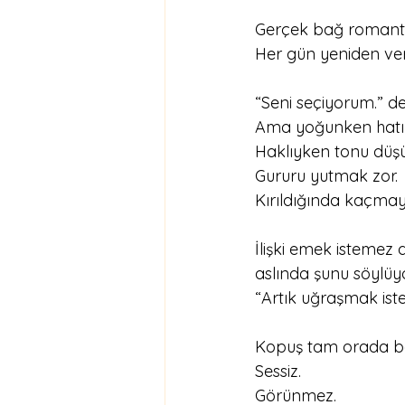
Gerçek bağ romanti
Her gün yeniden ver
“Seni seçiyorum.” d
Ama yoğunken hatır
Haklıyken tonu düş
Gururu yutmak zor.
Kırıldığında kaçma
İlişki emek istemez 
aslında şunu söylüy
“Artık uğraşmak ist
Kopuş tam orada ba
Sessiz.
Görünmez.