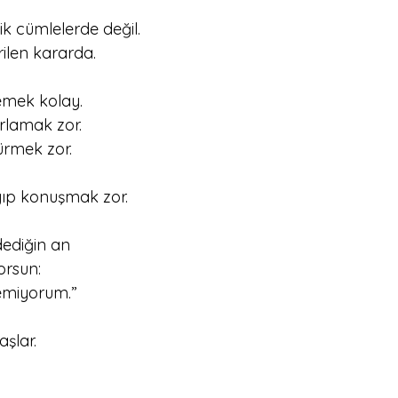
k cümlelerde değil.
ilen kararda.
emek kolay.
lamak zor.
ürmek zor.
yıp konuşmak zor.
dediğin an
orsun:
emiyorum.”
şlar.