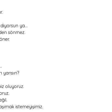
r.
n diyorsun ya…
inden sönmez.
öner.
…
in yansın?
iz oluyoruz.
yoruz.
ğil.
aşımak istemeyişimiz.