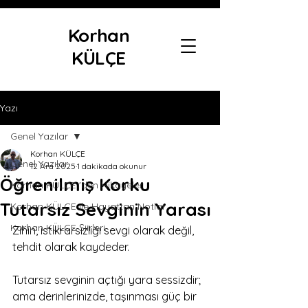
Korhan
KÜLÇE
Yazı
Genel Yazılar
Korhan KÜLÇE
Genel Yazılar
12 Ara 2025
1 dakikada okunur
Öğrenilmiş Korku
Korhan KÜLÇE 'den Hikayeler
Tutarsız Sevginin Yarası
Korhan KÜLÇE ile Hayattan Notlar
Korhan KÜLÇE Şiirleri
Zihin, istikrarsızlığı sevgi olarak değil, 
tehdit olarak kaydeder.
Tutarsız sevginin açtığı yara sessizdir; 
ama derinlerinizde, taşınması güç bir 