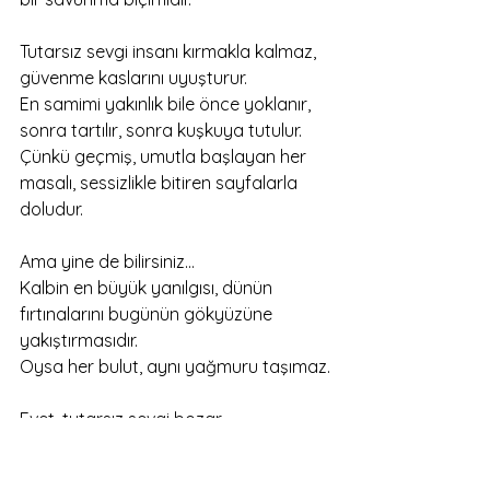
Tutarsız sevgi insanı kırmakla kalmaz, 
güvenme kaslarını uyuşturur.
En samimi yakınlık bile önce yoklanır, 
sonra tartılır, sonra kuşkuya tutulur.
Çünkü geçmiş, umutla başlayan her 
masalı, sessizlikle bitiren sayfalarla 
doludur.
Ama yine de bilirsiniz…
Kalbin en büyük yanılgısı, dünün 
fırtınalarını bugünün gökyüzüne 
yakıştırmasıdır.
Oysa her bulut, aynı yağmuru taşımaz.
Evet, tutarsız sevgi bozar.
İnsanı kendi içine çeken ağır bir zehir 
gibidir.